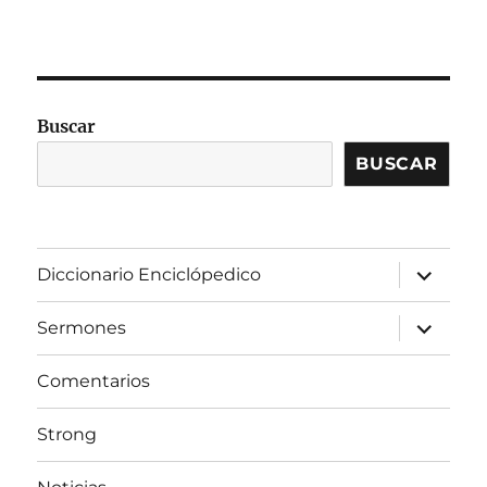
Buscar
BUSCAR
expandir
Diccionario Enciclópedico
el
menú
inferior
expandir
Sermones
el
menú
inferior
Comentarios
Strong