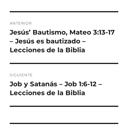
Navegación
ANTERIOR
de
Jesús’ Bautismo, Mateo 3:13-17
Entrada
anterior:
– Jesús es bautizado –
entradas
Lecciones de la Biblia
SIGUIENTE
Job y Satanás – Job 1:6-12 –
Entrada
siguiente:
Lecciones de la Biblia