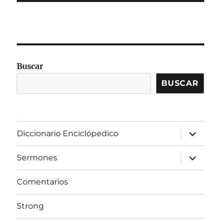
Buscar
BUSCAR
expandir
Diccionario Enciclópedico
el
menú
inferior
expandir
Sermones
el
menú
inferior
Comentarios
Strong