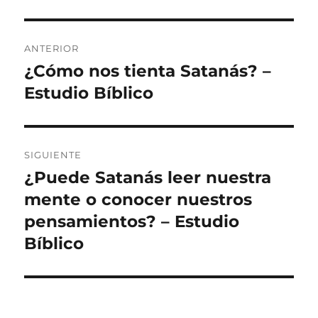
Navegación
ANTERIOR
de
¿Cómo nos tienta Satanás? –
Entrada
anterior:
Estudio Bíblico
entradas
SIGUIENTE
¿Puede Satanás leer nuestra
Entrada
siguiente:
mente o conocer nuestros
pensamientos? – Estudio
Bíblico