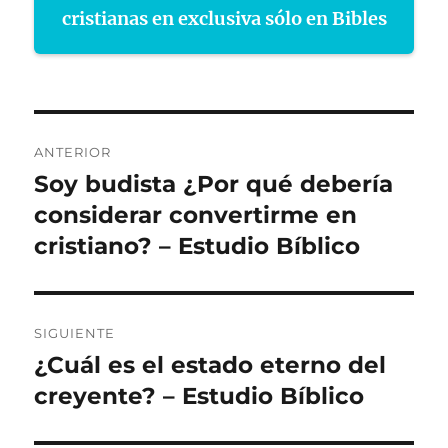
cristianas en exclusiva sólo en Bibles
Navegación
ANTERIOR
de
Soy budista ¿Por qué debería
Entrada
anterior:
considerar convertirme en
entradas
cristiano? – Estudio Bíblico
SIGUIENTE
¿Cuál es el estado eterno del
Entrada
siguiente:
creyente? – Estudio Bíblico