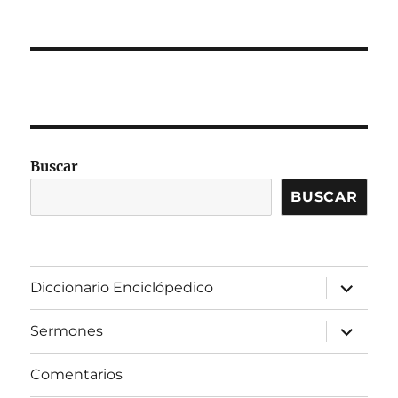
Buscar
BUSCAR
expandir
Diccionario Enciclópedico
el
menú
inferior
expandir
Sermones
el
menú
inferior
Comentarios