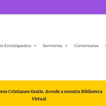
io Enciclópedico
Sermones
Comentarios
bros Cristianos Gratis. Accede a nuestra Biblioteca
Virtual