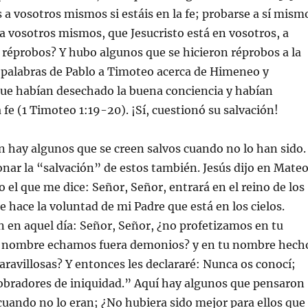
a vosotros mismos si estáis en la fe; probarse a sí mism
a vosotros mismos, que Jesucristo está en vosotros, a
réprobos? Y hubo algunos que se hicieron réprobos a la
s palabras de Pablo a Timoteo acerca de Himeneo y
que habían desechado la buena conciencia y habían
 fe (1 Timoteo 1:19-20). ¡Sí, cuestionó su salvación!
 hay algunos que se creen salvos cuando no lo han sido.
ar la “salvación” de estos también. Jesús dijo en Mate
 el que me dice: Señor, Señor, entrará en el reino de los
ue hace la voluntad de mi Padre que está en los cielos.
 en aquel día: Señor, Señor, ¿no profetizamos en tu
 nombre echamos fuera demonios? y en tu nombre hech
avillosas? Y entonces les declararé: Nunca os conocí;
 obradores de iniquidad.” Aquí hay algunos que pensaron
cuando no lo eran; ¿No hubiera sido mejor para ellos que