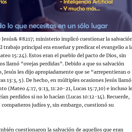
 Jesús& #8217; ministerio implicó cuestionar la salvació
El trabajo principal era enseñar y predicar el evangelio a l
ateo 15:24). Estos eran el pueblo del pacto de Dios, sin
os llamó “ovejas perdidas”. Debido a que su salvación
o, Jesús les dijo apropiadamente que se “arrepentieran o
as 13:3, 5). De hecho, en múltiples ocasiones Jesús llamó
to (Mateo 4:17, 9:13, 11:20-21, Lucas 15:7,10) e incluso l
rían perdidos si no lo hacían (Lucas 10:12-14). Recuerde,
’ compañeros judíos y, sin embargo, cuestionó su
mbién cuestionaron la salvación de aquellos que eran