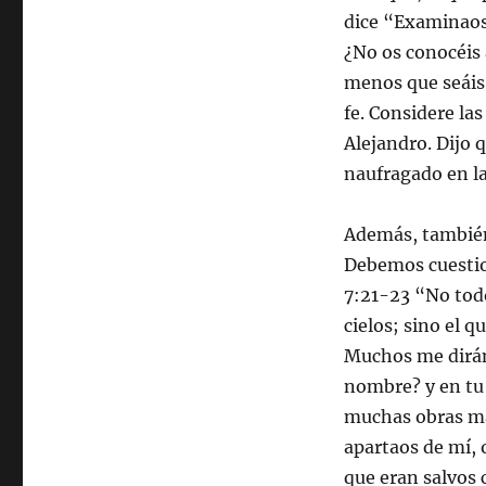
dice “Examinaos 
¿No os conocéis 
menos que seáis 
fe. Considere la
Alejandro. Dijo 
naufragado en la
Además, también
Debemos cuestion
7:21-23 “No todo
cielos; sino el q
Muchos me dirán
nombre? y en tu
muchas obras mar
apartaos de mí,
que eran salvos 