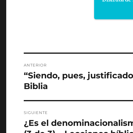
Navegación
ANTERIOR
de
“Siendo, pues, justificado
Entrada
anterior:
entradas
Biblia
SIGUIENTE
¿Es el denominacionalism
Entrada
siguiente: