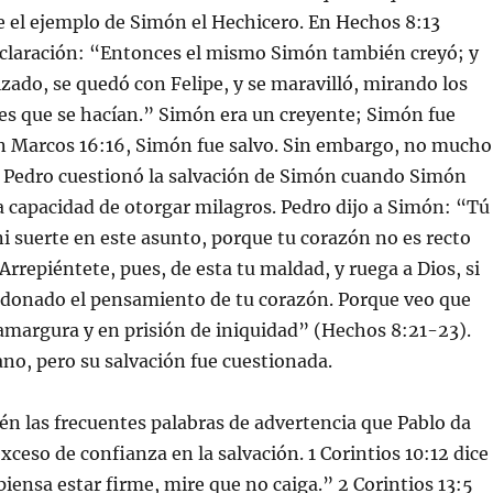
e el ejemplo de Simón el Hechicero. En Hechos 8:13
claración: “Entonces el mismo Simón también creyó; y
zado, se quedó con Felipe, y se maravilló, mirando los
es que se hacían.” Simón era un creyente; Simón fue
n Marcos 16:16, Simón fue salvo. Sin embargo, no mucho
, Pedro cuestionó la salvación de Simón cuando Simón
 capacidad de otorgar milagros. Pedro dijo a Simón: “Tú
ni suerte en este asunto, porque tu corazón no es recto
Arrepiéntete, pues, de esta tu maldad, y ruega a Dios, si
erdonado el pensamiento de tu corazón. Porque veo que
 amargura y en prisión de iniquidad” (Hechos 8:21-23).
ano, pero su salvación fue cuestionada.
n las frecuentes palabras de advertencia que Pablo da
xceso de confianza en la salvación. 1 Corintios 10:12 dice
piensa estar firme, mire que no caiga.” 2 Corintios 13:5