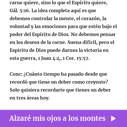
carne quiere, sino lo que el Espíritu quiere,
Gál. 5:16
. La idea completa aquí es que
debemos controlar la mente, el corazón, la
voluntad y las emociones para que estén bajo el
poder del Espíritu de Dios. No debemos pensar
en los deseos de la carne. Suena difícil, pero el
Espíritu de Dios puede darnos la victoria en
esta guerra,
1 Juan 4:4, 1 Cor. 15:57
.
Conc
: ¿Cuánto tiempo ha pasado desde que
recordó que tiene un deber como creyente?
Solo quisiera recordarte que tienes un deber
en tres áreas hoy.
1.
Tienes un deber para con el Salvador
: este es
Alzaré mis ojos a los montes
el deber de vivir correctamente y servirle