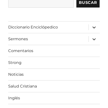
BUSCAR
expandir
Diccionario Enciclópedico
el
menú
inferior
expandir
Sermones
el
menú
inferior
Comentarios
Strong
Noticias
Salud Cristiana
Inglés