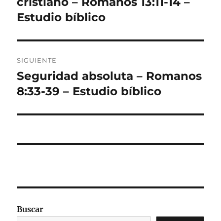
cristiano – Romanos 13:11-14 –
entradas
Estudio bíblico
SIGUIENTE
Seguridad absoluta – Romanos
Entrada
siguiente:
8:33-39 – Estudio bíblico
Buscar