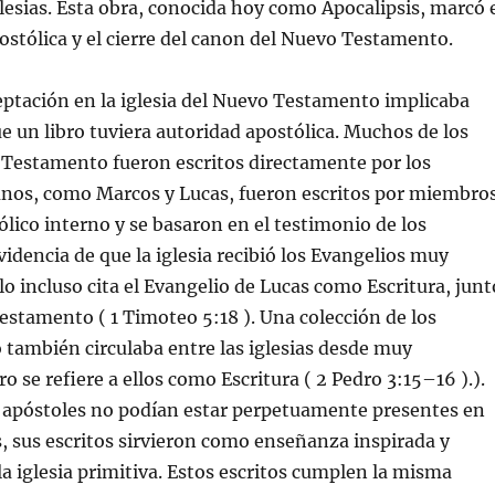
glesias. Esta obra, conocida hoy como Apocalipsis, marcó 
apostólica y el cierre del canon del Nuevo Testamento.
eptación en la iglesia del Nuevo Testamento implicaba
e un libro tuviera autoridad apostólica. Muchos de los
 Testamento fueron escritos directamente por los
gunos, como Marcos y Lucas, fueron escritos por miembro
tólico interno y se basaron en el testimonio de los
videncia de que la iglesia recibió los Evangelios muy
o incluso cita el Evangelio de Lucas como Escritura, junt
estamento ( 1 Timoteo 5:18 ). Una colección de los
o también circulaba entre las iglesias desde muy
 se refiere a ellos como Escritura ( 2 Pedro 3:15–16 ).).
s apóstoles no podían estar perpetuamente presentes en
as, sus escritos sirvieron como enseñanza inspirada y
la iglesia primitiva. Estos escritos cumplen la misma