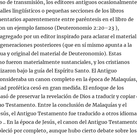
so de transmisión, los editores antiguos ocasionalmente
alles lingüísticos o pequeñas secciones de los libros
mentarios aparentemente entre paréntesis en el libro de
on un ejemplo famoso (Deuteronomio 2:20–23 ),
gregado por un editor inspirado para aclarar el material
s generaciones posteriores (que en sí mismo apunta a la
ua y original del material de Deuteronomio). Estas
no fueron materialmente sustanciales, y los cristianos
izaron bajo la guía del Espíritu Santo. El Antiguo
onsideraba un canon completo en la época de Malaquías
dad profética cesó en gran medida. El enfoque de los
asó de preservar la revelación de Dios a traducir y copiar 
o Testamento. Entre la conclusión de Malaquías y el
sús, el Antiguo Testamento fue traducido a otros idioma
go .. En la época de Jesús, el canon del Antiguo Testament
ableció por completo, aunque hubo cierto debate sobre los