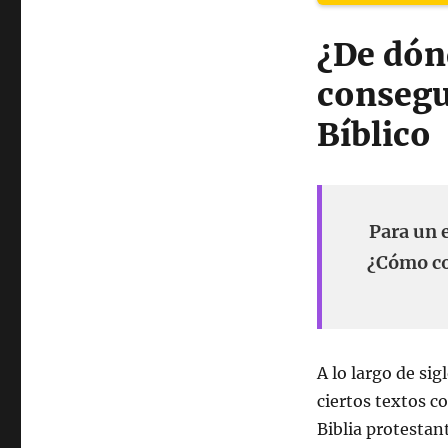
¿De dón
consegu
Bíblico
Para un 
¿Cómo co
A lo largo de sig
ciertos textos c
Biblia protesta