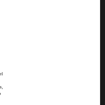
,
el
s,
o