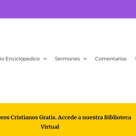
io Enciclópedico
Sermones
Comentarios
bros Cristianos Gratis. Accede a nuestra Biblioteca
Virtual