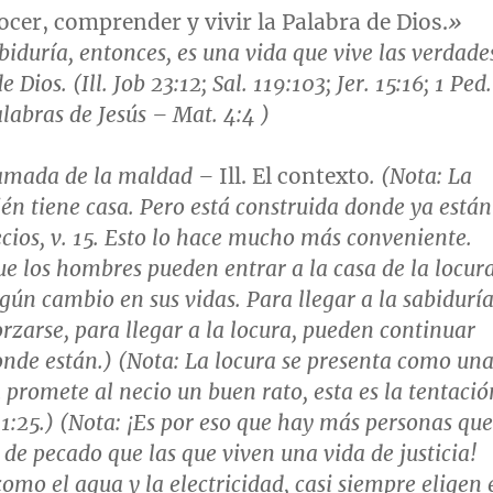
ocer, comprender y vivir la Palabra de Dios.
»
biduría, entonces, es una vida que vive las verdade
e Dios. (Ill.
Job 23:12; Sal. 119:103; Jer. 15:16; 1 Ped.
palabras de Jesús –
Mat. 4:4
)
lamada de la maldad
–
Ill. El contexto
. (
Nota
: La
n tiene casa. Pero está construida donde ya están
ecios,
v. 15.
Esto lo hace mucho más conveniente.
ue los hombres pueden entrar a la casa de la locur
gún cambio en sus vidas. Para llegar a la sabiduría
orzarse, para llegar a la locura, pueden continuar
nde están.) (
Nota
: La locura se presenta como un
a promete al necio un buen rato, esta es la tentació
1:25
.) (
Nota
: ¡Es por eso que hay más personas que
 de pecado que las que viven una vida de justicia!
omo el agua y la electricidad, casi siempre eligen 