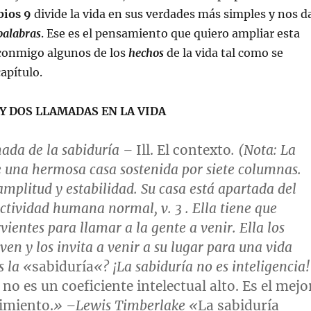
bios 9
divide la vida en sus verdades más simples y nos d
palabras
. Ese es el pensamiento que quiero ampliar esta
conmigo algunos de los
hechos
de la vida tal como se
apítulo.
Y DOS LLAMADAS EN LA VIDA
ada de la sabiduría
–
Ill. El contexto
. (
Nota
: La
e una hermosa casa sostenida por siete columnas.
amplitud y estabilidad. Su casa está apartada del
actividad humana normal,
v. 3
. Ella tiene que
rvientes para llamar a la gente a venir. Ella los
ven y los invita a venir a su lugar para una vida
s la «
sabiduría
«? ¡La sabiduría no es inteligencia!
no es un coeficiente intelectual alto. Es el mejo
imiento.
» –Lewis Timberlake «
La sabiduría