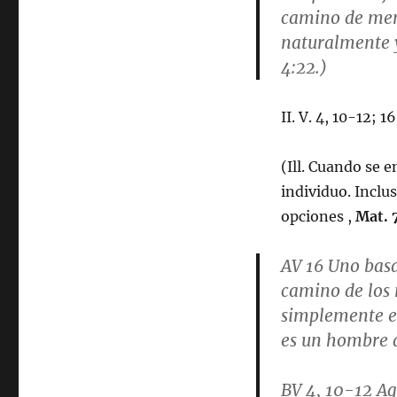
camino de meno
naturalmente y
4:22.)
II. V. 4, 10-12; 1
(Ill. Cuando se e
individuo. Inclu
opciones ,
Mat. 
AV 16
Uno bas
camino de los n
simplemente el
es un hombre 
BV 4, 10-12
Aq