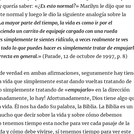
y quería saber: «¿
Es esto normal?
» Marilyn le dijo que su
te normal y luego le dio la siguiente analogía sobre la
La mayor parte del tiempo, la vida es como ir por el
ciendo un carrito de equipaje cargado con una rueda
s simplemente te sientes ridículo, a veces realmente te ves
es todo lo que puedes hacer es simplemente tratar de empujar
rrecta en general.
» (Parade, 12 de octubre de 1997, p. 8)
o de verdad en ambas afirmaciones, seguramente hay tien
a vida que simplemente estar dando vueltas tratando de
o simplemente tratando de «
empujarlo
» en la dirección
tunadamente, lo hay! Afortunadamente, Dios tiene algo q
a vida. Él nos ha dado Su palabra, la Biblia. La Biblia es un
mucho que decir sobre la vida y sobre cómo debemos
 no tenemos tiempo esta noche para ver cada pasaje de la
vida y cómo debe vivirse, sí tenemos tiempo para ver este