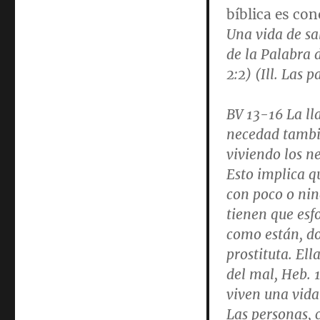
bíblica es con
Una vida de sa
de la Palabra d
2:2
) (Ill. Las 
BV 13-16
La l
necedad tambié
viviendo los n
Esto implica q
con poco o nin
tienen que esf
como están, do
prostituta. Ell
del mal,
Heb. 1
viven una vida
Las personas, c