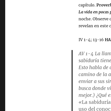
capítulo.
Prover
La vida en pocas 
noche. Observe 
revelan en este c
IV 1-4; 13-16
HA
AV 1-4
La llam
sabiduría tien
Esto habla de 
camino de la 
enviar a sus si
busca donde vi
mejor.) ¿Qué e
«
La sabiduría 
uso del conoc