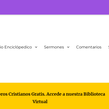
io Enciclópedico
Sermones
Comentarios
bros Cristianos Gratis. Accede a nuestra Biblioteca
Virtual