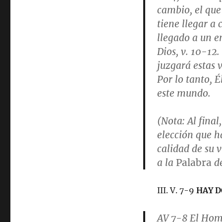
cambio, el que
tiene llegar a
llegado a un 
Dios,
v. 10-12
.
juzgará estas 
Por lo tanto, 
este mundo.
(
Nota
: Al fina
elección que h
calidad de su 
a la
Palabra
de
III. V. 7-9
HAY D
AV 7-8
El Hom