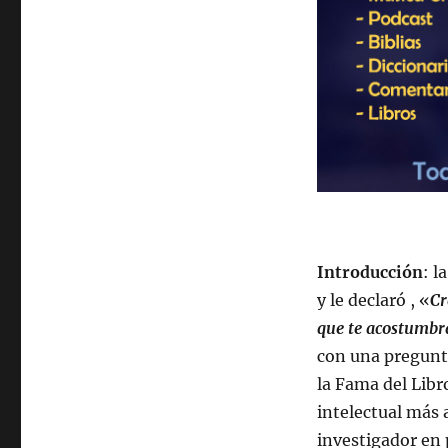
Introducción
: l
y le declaró , «
Cr
que te acostumbr
con una pregunta
la Fama del Libr
intelectual más 
investigador en p