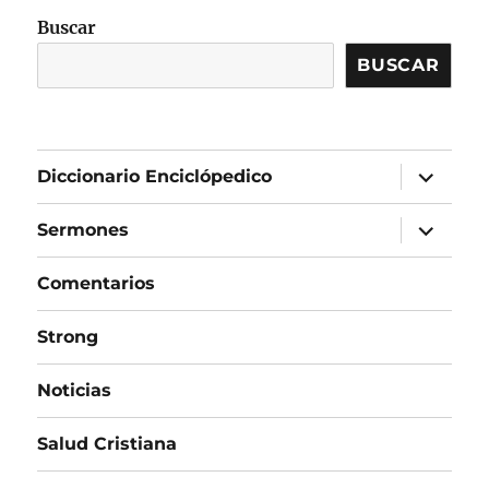
Buscar
BUSCAR
expandir
Diccionario Enciclópedico
el
menú
inferior
expandir
Sermones
el
menú
inferior
Comentarios
Strong
Noticias
Salud Cristiana