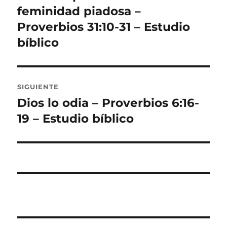
anterior:
feminidad piadosa –
entradas
Proverbios 31:10-31 – Estudio
bíblico
SIGUIENTE
Dios lo odia – Proverbios 6:16-
Entrada
siguiente:
19 – Estudio bíblico