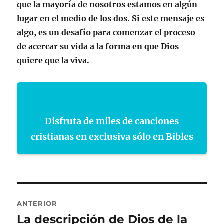
que la mayoría de nosotros estamos en algún
lugar en el medio de los dos. Si este mensaje es
algo, es un desafío para comenzar el proceso
de acercar su vida a la forma en que Dios
quiere que la viva.
Disfruta de miles de canciones
cristianas en exclusiva sólo en Bibles
Navegación
ANTERIOR
de
La descripción de Dios de la
Entrada