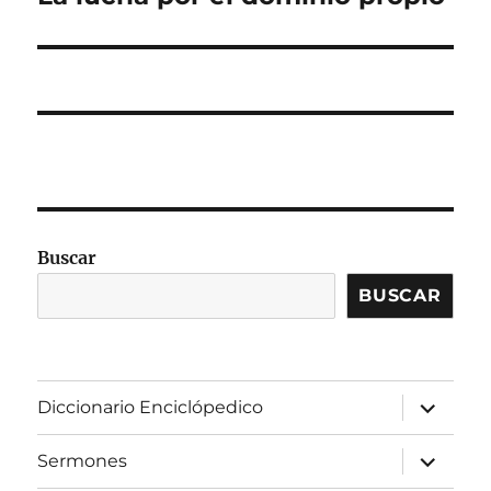
siguiente:
Buscar
BUSCAR
expandir
Diccionario Enciclópedico
el
menú
inferior
expandir
Sermones
el
menú