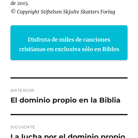
de 2015.
© Copyright Stiftelsen Skjulte Skatters Forlag
Disfruta de miles de canciones
cristianas en exclusiva sólo en Bibles
Navegación
ANTERIOR
de
El dominio propio en la Biblia
Entrada
anterior:
entradas
SIGUIENTE
La lucha por el dominio propio
Entrada