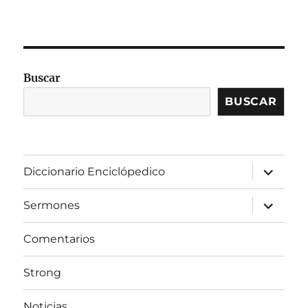
Buscar
BUSCAR
expandir
Diccionario Enciclópedico
el
menú
inferior
expandir
Sermones
el
menú
inferior
Comentarios
Strong
Noticias