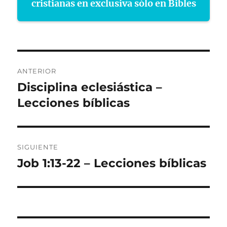
cristianas en exclusiva sólo en Bibles
Navegación
ANTERIOR
de
Disciplina eclesiástica –
Entrada
anterior:
Lecciones bíblicas
entradas
SIGUIENTE
Job 1:13-22 – Lecciones bíblicas
Entrada
siguiente: