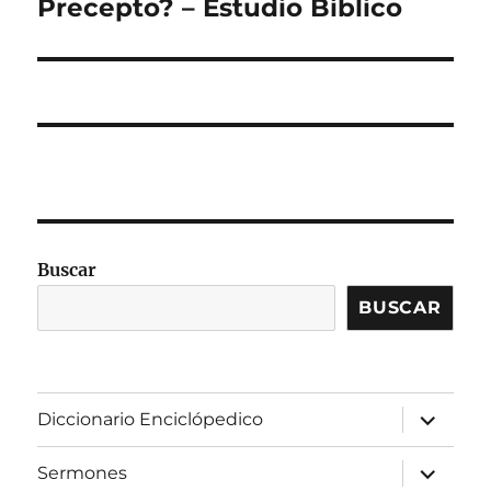
siguiente:
Precepto? – Estudio Bíblico
Buscar
BUSCAR
expandir
Diccionario Enciclópedico
el
menú
inferior
expandir
Sermones
el