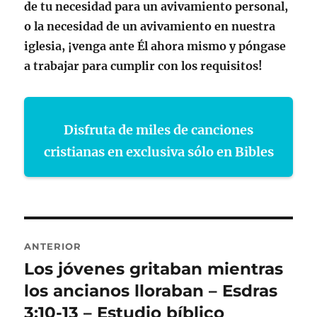
de tu necesidad para un avivamiento personal,
o la necesidad de un avivamiento en nuestra
iglesia, ¡venga ante Él ahora mismo y póngase
a trabajar para cumplir con los requisitos!
Disfruta de miles de canciones
cristianas en exclusiva sólo en Bibles
Navegación
ANTERIOR
de
Los jóvenes gritaban mientras
Entrada
anterior:
los ancianos lloraban – Esdras
entradas
3:10-13 – Estudio bíblico