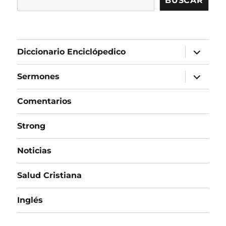
BUSCAR
expandir
Diccionario Enciclópedico
el
menú
inferior
expandir
Sermones
el
menú
inferior
Comentarios
Strong
Noticias
Salud Cristiana
Inglés