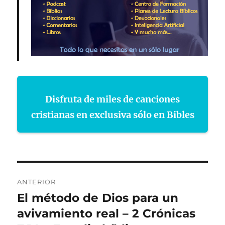
Disfruta de miles de canciones
cristianas en exclusiva sólo en Bibles
Navegación
ANTERIOR
de
El método de Dios para un
Entrada
anterior:
avivamiento real – 2 Crónicas
entradas