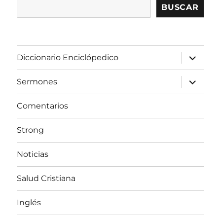
BUSCAR
expandir
Diccionario Enciclópedico
el
menú
inferior
expandir
Sermones
el
menú
inferior
Comentarios
Strong
Noticias
Salud Cristiana
Inglés