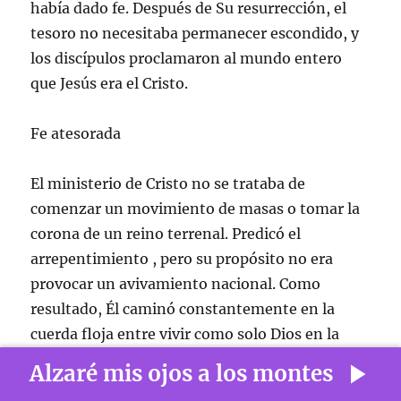
había dado fe. Después de Su resurrección, el
tesoro no necesitaba permanecer escondido, y
los discípulos proclamaron al mundo entero
que Jesús era el Cristo.
Fe atesorada
El ministerio de Cristo no se trataba de
comenzar un movimiento de masas o tomar la
corona de un reino terrenal. Predicó el
arrepentimiento , pero su propósito no era
provocar un avivamiento nacional. Como
resultado, Él caminó constantemente en la
cuerda floja entre vivir como solo Dios en la
carne puede hacerlo y evitar que la reacción
Alzaré mis ojos a los montes
hacia Él se desborde demasiado pronto. Sus