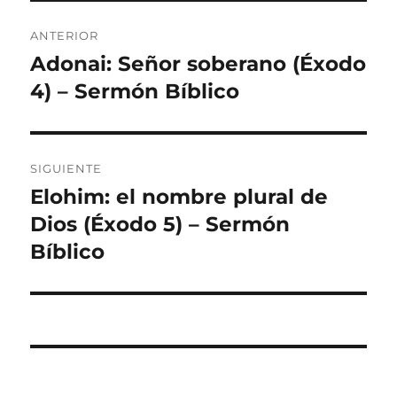
Navegación
ANTERIOR
de
Adonai: Señor soberano (Éxodo
Entrada
anterior:
4) – Sermón Bíblico
entradas
SIGUIENTE
Elohim: el nombre plural de
Entrada
siguiente:
Dios (Éxodo 5) – Sermón
Bíblico