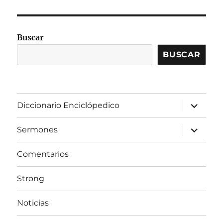
Buscar
BUSCAR
expandir
Diccionario Enciclópedico
el
menú
inferior
expandir
Sermones
el
menú
inferior
Comentarios
Strong
Noticias