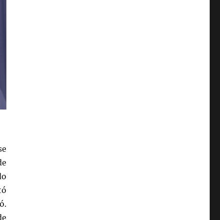
se
de
do
tó
ó.
de