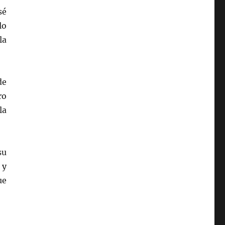
sé
lo
la
de
ro
la
su
 y
ue