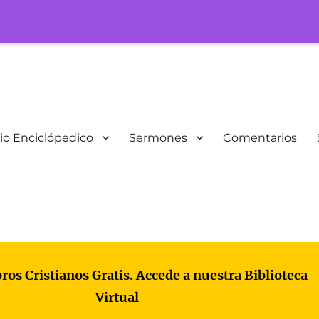
io Enciclópedico
Sermones
Comentarios
bros Cristianos Gratis. Accede a nuestra Biblioteca
Virtual