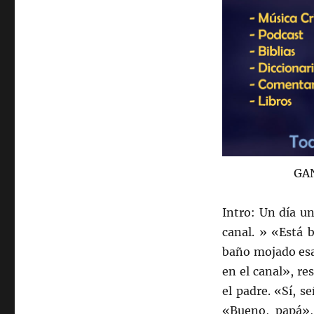
GA
Intro: Un día un
canal. » «Está 
baño mojado esa
en el canal», re
el padre. «Sí, s
«Bueno, papá»,