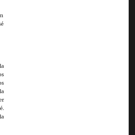
un
sé
la
os
os
la
er
é.
la