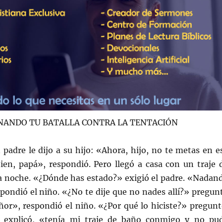
NANDO TU BATALLA CONTRA LA TENTACIÓN
 padre le dijo a su hijo: «Ahora, hijo, no te metas en e
bien, papá», respondió. Pero llegó a casa con un traje 
 noche. «¿Dónde has estado?» exigió el padre. «Nadan
spondió el niño. «¿No te dije que no nades allí?» pregun
eñor», respondió el niño. «¿Por qué lo hiciste?» pregunt
 explicó, «tenía mi traje de baño conmigo y no pu