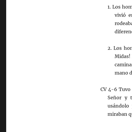
1. Los ho
vivió 
rodeab
diferen
2. Los ho
Midas! 
camina
mano de
CV 4-6 Tuvo 
Señor y t
usándolo 
miraban q