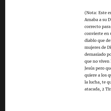
(Nota: Este e
Amaba a su Di
correcto par
convierte en 
diablo que de
mujeres de Di
demasiado po
que no viven 
Jesús pero qu
quiere a los q
la lucha, te q
atacada, 2 Ti