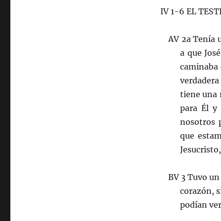
IV 1-6 EL TEST
AV 2a Tenía u
a que José
caminaba c
verdadera 
tiene una 
para Él y
nosotros 
que estam
Jesucristo,
BV 3 Tuvo un 
corazón, s
podían ver