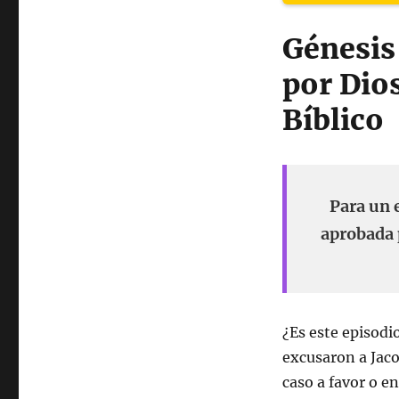
Génesis
por Dio
Bíblico
Para un 
aprobada p
¿Es este episodi
excusaron a Jaco
caso a favor o e