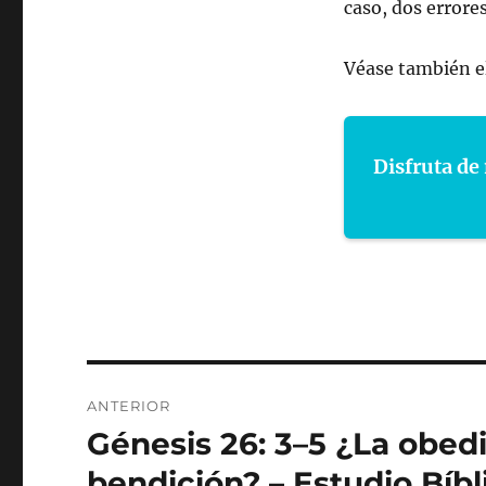
caso, dos errore
Véase también el
Disfruta de 
Navegación
ANTERIOR
de
Génesis 26: 3–5 ¿La obedi
Entrada
anterior:
entradas
bendición? – Estudio Bíbl