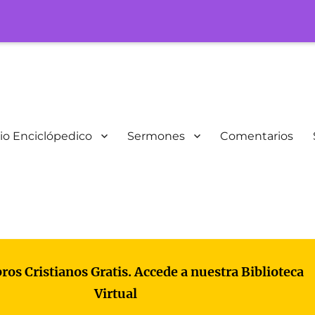
io Enciclópedico
Sermones
Comentarios
bros Cristianos Gratis. Accede a nuestra Biblioteca
Virtual