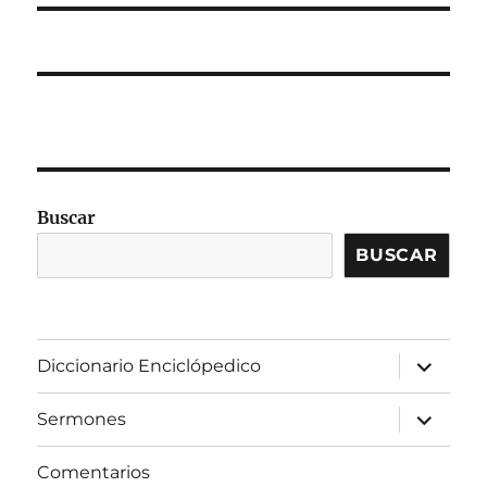
Buscar
BUSCAR
expandir
Diccionario Enciclópedico
el
menú
inferior
expandir
Sermones
el
menú
inferior
Comentarios