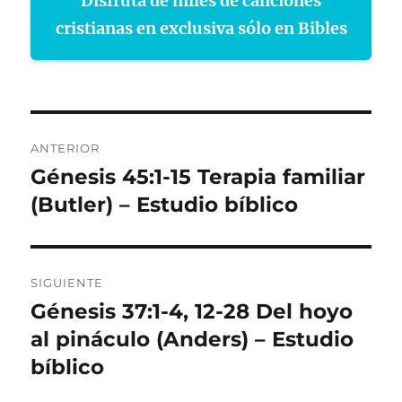
Disfruta de miles de canciones
cristianas en exclusiva sólo en Bibles
Navegación
ANTERIOR
de
Génesis 45:1-15 Terapia familiar
Entrada
anterior:
(Butler) – Estudio bíblico
entradas
SIGUIENTE
Génesis 37:1-4, 12-28 Del hoyo
Entrada
siguiente:
al pináculo (Anders) – Estudio
bíblico