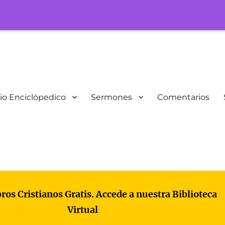
io Enciclópedico
Sermones
Comentarios
bros Cristianos Gratis. Accede a nuestra Biblioteca
Virtual