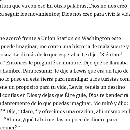
ntura que va con eso En otras palabras, Dios no nos creó
 seguir los movimientos; Dios nos creó para vivir la vid
e acercó frente a Union Station en Washington este
 puede imaginar, me contó una historia de mala suerte y
osna. Le di más de lo que esperaba. Le dije: ‘Siéntate’.
.” Entonces le pregunté su nombre. Dijo que se llamaba
a hambre. Para resumir, le dije a Lewis que era un hijo de
no lo puso en esta tierra para mendigar a los turistas co
iene un propósito para tu vida, Lewis; tenéis un destino
i confías en Dios y dejas que Él te guíe, Dios te bendecirá
antemente de lo que puedas imaginar. Me miró y dijo:
?” Dije, “Claro,” y ofrecimos una oración, ahí mismo en 
o: “Ahora, ¿qué tal si me das un poco de dinero para
 comer?”