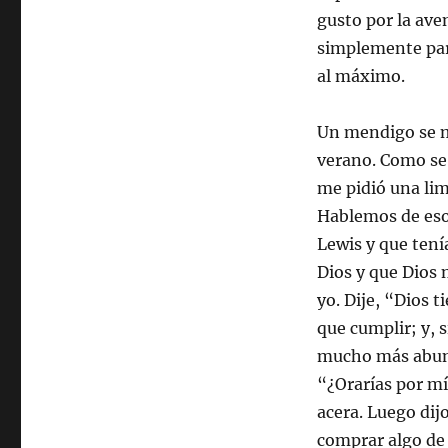
gusto por la ave
simplemente para
al máximo.
Un mendigo se m
verano. Como se
me pidió una lim
Hablemos de eso
Lewis y que tení
Dios y que Dios 
yo. Dije, “Dios t
que cumplir; y, s
mucho más abund
“¿Orarías por mí
acera. Luego dij
comprar algo de