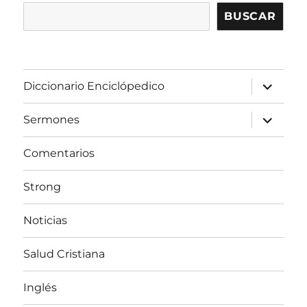
BUSCAR
expandir
Diccionario Enciclópedico
el
menú
inferior
expandir
Sermones
el
menú
inferior
Comentarios
Strong
Noticias
Salud Cristiana
Inglés