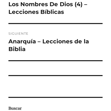
de
Los Nombres De Dios (4) –
Entrada
anterior:
Lecciones Bíblicas
entradas
SIGUIENTE
Anarquía – Lecciones de la
Entrada
siguiente:
Biblia
Buscar