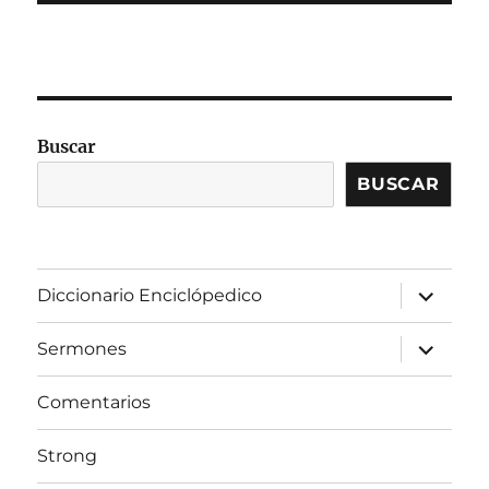
Buscar
BUSCAR
expandir
Diccionario Enciclópedico
el
menú
inferior
expandir
Sermones
el
menú
inferior
Comentarios
Strong