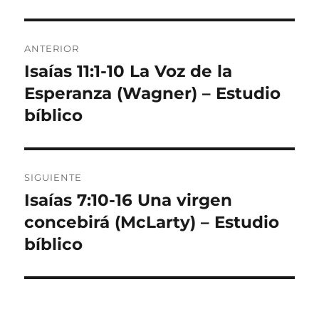
Navegación
ANTERIOR
de
Isaías 11:1-10 La Voz de la
Entrada
anterior:
Esperanza (Wagner) – Estudio
entradas
bíblico
SIGUIENTE
Isaías 7:10-16 Una virgen
Entrada
siguiente:
concebirá (McLarty) – Estudio
bíblico