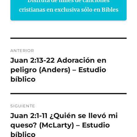
Disfruta de miles de canciones
cristianas en exclusiva sólo en Bibles
Navegación
ANTERIOR
de
Juan 2:13-22 Adoración en
Entrada
anterior:
peligro (Anders) – Estudio
entradas
bíblico
SIGUIENTE
Juan 2:1-11 ¿Quién se llevó mi
Entrada
siguiente:
queso? (McLarty) – Estudio
bíblico