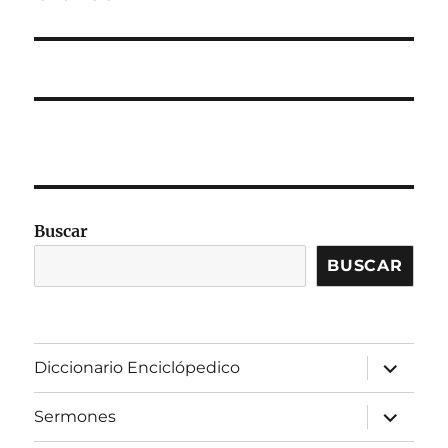
Buscar
BUSCAR
expandir
Diccionario Enciclópedico
el
menú
inferior
expandir
Sermones
el
menú