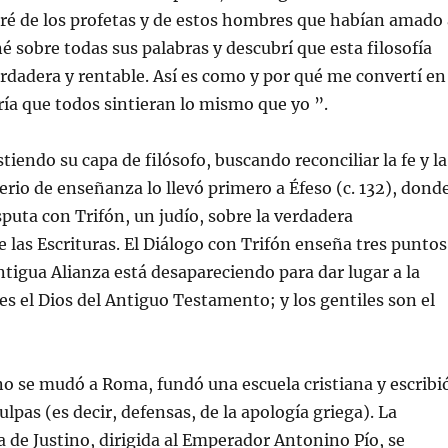
é de los profetas y de estos hombres que habían amado 
né sobre todas sus palabras y descubrí que esta filosofía
verdadera y rentable. Así es como y por qué me convertí en
aría que todos sintieran lo mismo que yo ”.
stiendo su capa de filósofo, buscando reconciliar la fe y la
erio de enseñanza lo llevó primero a Éfeso (c. 132), dond
uta con Trifón, un judío, sobre la verdadera
e las Escrituras. El Diálogo con Trifón enseña tres puntos
Antigua Alianza está desapareciendo para dar lugar a la
es el Dios del Antiguo Testamento; y los gentiles son el
no se mudó a Roma, fundó una escuela cristiana y escribi
lpas (es decir, defensas, de la apología griega). La
 de Justino, dirigida al Emperador Antonino Pío, se