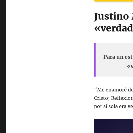
Justino 
«verdad
Para un est
«v
“Me enamoré de 
Cristo; Reflexio
por sí sola era v