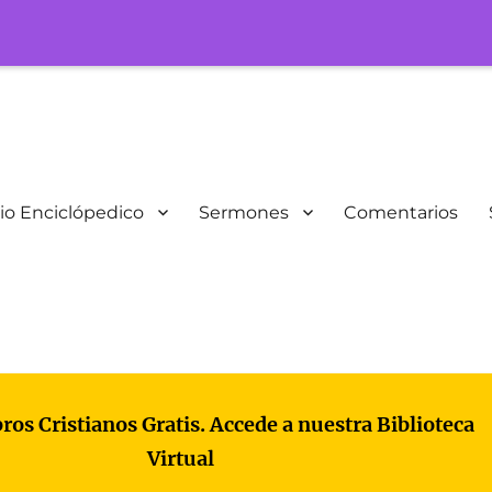
io Enciclópedico
Sermones
Comentarios
bros Cristianos Gratis. Accede a nuestra Biblioteca
Virtual