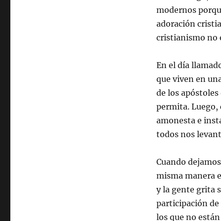
modernos porque 
adoración cristi
cristianismo no 
En el día llama
que viven en una
de los apóstoles 
permita. Luego, 
amonesta e insta
todos nos levan
Cuando dejamos d
misma manera env
y la gente grita
participación de
los que no están