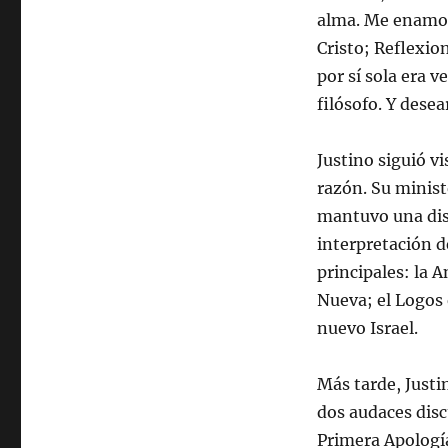
alma. Me enamor
Cristo; Reflexio
por sí sola era 
filósofo. Y dese
Justino siguió vi
razón. Su minist
mantuvo una disp
interpretación d
principales: la 
Nueva; el Logos 
nuevo Israel.
Más tarde, Justi
dos audaces discu
Primera Apología