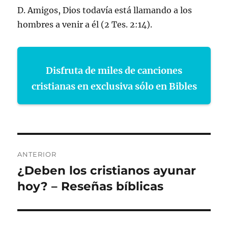
D. Amigos, Dios todavía está llamando a los
hombres a venir a él (2 Tes. 2:14).
Disfruta de miles de canciones
cristianas en exclusiva sólo en Bibles
Navegación
ANTERIOR
de
¿Deben los cristianos ayunar
Entrada
anterior:
hoy? – Reseñas bíblicas
entradas