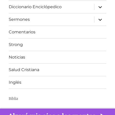
expandir
Diccionario Enciclópedico
el
menú
inferior
expandir
Sermones
el
menú
inferior
Comentarios
Strong
Noticias
Salud Cristiana
Inglés
Biblia