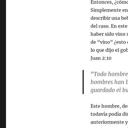
Entonces, ¿cómo
Simplemente ente
describir una be
del caso. En est
haber sido vino 
de “vino” ¿esto
lo que dijo el go
Juan 2:10
“Todo hombre a
hombres han be
guardado el bu
Este hombre, de
todavía podía dis
anteriormente y e