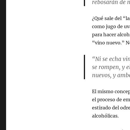
rebosarán de 
¿Qué sale del “l
como jugo de uv
para hacer alcoho
“vino nuevo.” N
“Ni se echa vi
se rompen, y el
nuevos, y amb
El mismo concept
el proceso de em
estirado del odre
alcohólicas.