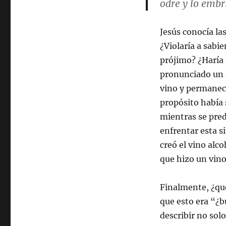
odre y lo embr
Jesús conocía la
¿Violaría a sabie
prójimo? ¿Haría 
pronunciado un 
vino y permaneci
propósito había 
mientras se pred
enfrentar esta 
creó el vino alc
que hizo un vino
Finalmente, ¿qué
que esto era “¿b
describir no sol