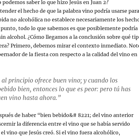
 podemos saber lo que hizo Jesús en Juan 2?
nder el hecho de que la palabra vino podría usarse par
bida no alcohólica no establece necesariamente los hech
e punto, todo lo que sabemos es que posiblemente podría
sin alcohol. ¿Cómo llegamos a la conclusión sobre qué ti
 era? Primero, debemos mirar el contexto inmediato. Not
bernador de la fiesta con respecto a la calidad del vino en
l principio ofrece buen vino; y cuando los
bido bien, entonces lo que es peor: pero tú has
en vino hasta ahora.”
spués de haber “bien bebido&# 8221; del vino anterior
cernir la diferencia entre el vino que se había servido
l vino que Jesús creó. Si el vino fuera alcohólico,