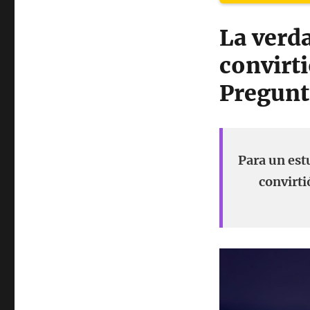
La verd
convirti
Pregunt
Para un est
convirti