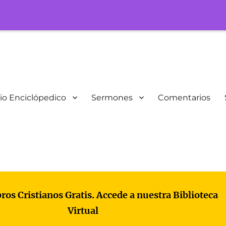
io Enciclópedico
Sermones
Comentarios
bros Cristianos Gratis. Accede a nuestra Biblioteca
Virtual