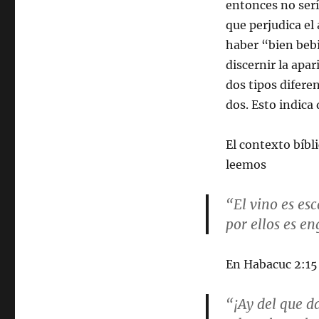
entonces no serí
que perjudica el 
haber “bien bebi
discernir la apa
dos tipos difere
dos. Esto indica 
El contexto bíbl
leemos
“El vino es es
por ellos es e
En Habacuc 2:15
“¡Ay del que d