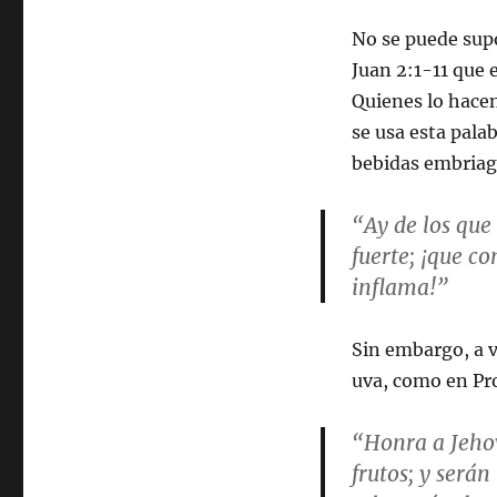
No se puede supo
Juan 2:1-11 que 
Quienes lo hacen
se usa esta pala
bebidas embriaga
“Ay de los que
fuerte; ¡que co
inflama!”
Sin embargo, a v
uva, como en Pr
“Honra a Jehov
frutos; y serán