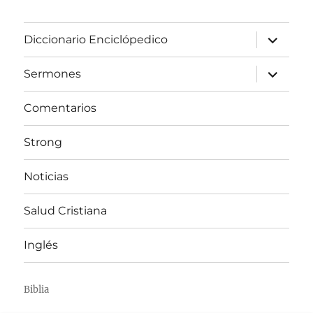
expandir
Diccionario Enciclópedico
el
menú
inferior
expandir
Sermones
el
menú
inferior
Comentarios
Strong
Noticias
Salud Cristiana
Inglés
Biblia