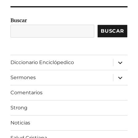
Buscar
BUSCAR
expandir
Diccionario Enciclópedico
el
menú
inferior
expandir
Sermones
el
menú
inferior
Comentarios
Strong
Noticias
Salud Cristiana