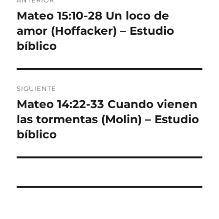
de
Mateo 15:10-28 Un loco de
Entrada
anterior:
amor (Hoffacker) – Estudio
entradas
bíblico
SIGUIENTE
Mateo 14:22-33 Cuando vienen
Entrada
siguiente:
las tormentas (Molin) – Estudio
bíblico