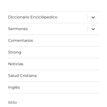
expandir
Diccionario Enciclópedico
el
menú
inferior
expandir
Sermones
el
menú
inferior
Comentarios
Strong
Noticias
Salud Cristiana
Inglés
Biblia