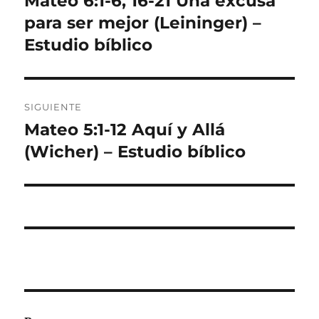
Mateo 6:1-6, 16-21 Una excusa
anterior:
para ser mejor (Leininger) –
entradas
Estudio bíblico
SIGUIENTE
Mateo 5:1-12 Aquí y Allá
Entrada
siguiente:
(Wicher) – Estudio bíblico