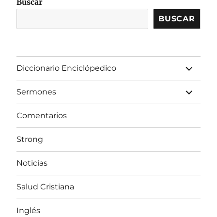
Buscar
BUSCAR
expandir
Diccionario Enciclópedico
el
menú
inferior
expandir
Sermones
el
menú
inferior
Comentarios
Strong
Noticias
Salud Cristiana
Inglés