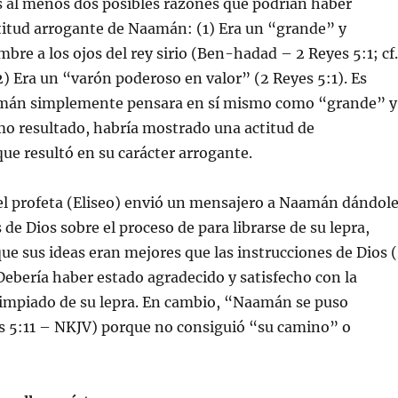
s al menos dos posibles razones que podrían haber
ctitud arrogante de Naamán: (1) Era un “grande” y
re a los ojos del rey sirio (Ben-hadad – 2 Reyes 5:1; cf.
2) Era un “varón poderoso en valor” (2 Reyes 5:1). Es
amán simplemente pensara en sí mismo como “grande” y
o resultado, habría mostrado una actitud de
que resultó en su carácter arrogante.
el profeta (Eliseo) envió un mensajero a Naamán dándol
 de Dios sobre el proceso de para librarse de su lepra,
 sus ideas eran mejores que las instrucciones de Dios 
Debería haber estado agradecido y satisfecho con la
limpiado de su lepra. En cambio, “Naamán se puso
es 5:11 – NKJV) porque no consiguió “su camino” o