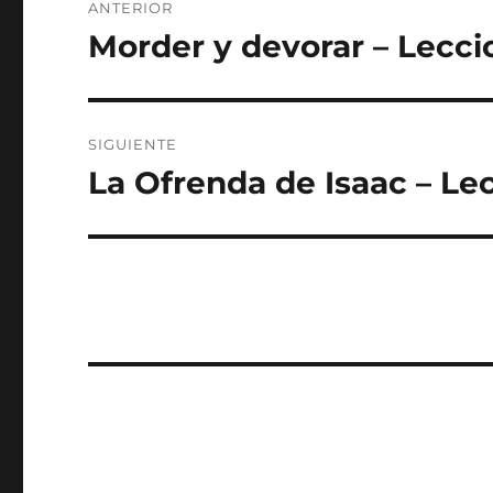
ANTERIOR
de
Morder y devorar – Leccio
Entrada
anterior:
entradas
SIGUIENTE
La Ofrenda de Isaac – Lec
Entrada
siguiente: