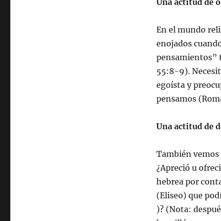
Una actitud de o
En el mundo rel
enojados cuando 
pensamientos” t
55:8-9). Necesi
egoísta y preocu
pensamos (Roma
Una actitud de 
También vemos u
¿Apreció u ofrec
hebrea por conta
(Eliseo) que podí
)? (Nota: despué