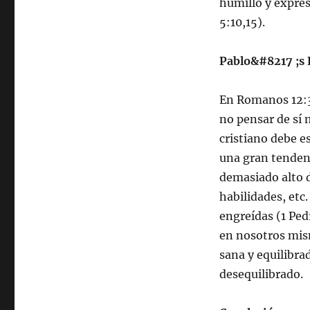
humilló y expres
5:10,15).
Pablo&#8217 ;s 
En Romanos 12:3
no pensar de sí
cristiano debe e
una gran tenden
demasiado alto d
habilidades, etc
engreídas (1 Ped
en nosotros mis
sana y equilibra
desequilibrado.