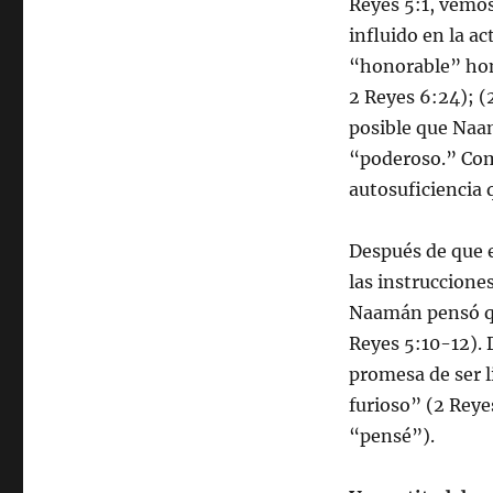
Reyes 5:1, vemo
influido en la a
“honorable” homb
2 Reyes 6:24); (
posible que Na
“poderoso.” Com
autosuficiencia 
Después de que 
las instrucciones
Naamán pensó que
Reyes 5:10-12). 
promesa de ser 
furioso” (2 Rey
“pensé”).