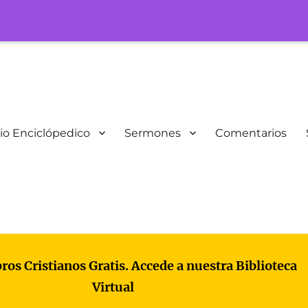
io Enciclópedico
Sermones
Comentarios
bros Cristianos Gratis. Accede a nuestra Biblioteca
Virtual