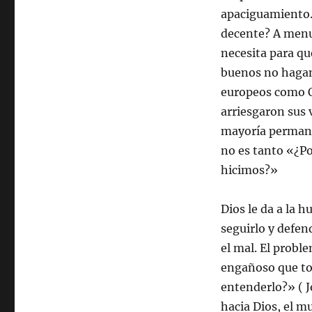
apaciguamiento.
decente? A menu
necesita para qu
buenos no hagan
europeos como Os
arriesgaron sus v
mayoría permanec
no es tanto «¿Po
hicimos?»
Dios le da a la 
seguirlo y defen
el mal. El probl
engañoso que tod
entenderlo?» ( J
hacia Dios, el m