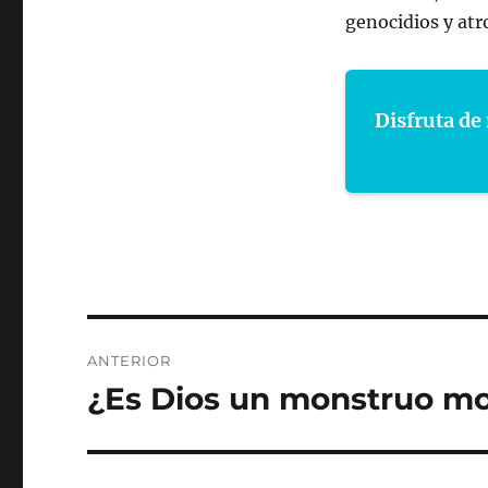
genocidios y atr
Disfruta de 
Navegación
ANTERIOR
de
¿Es Dios un monstruo mor
Entrada
anterior:
entradas