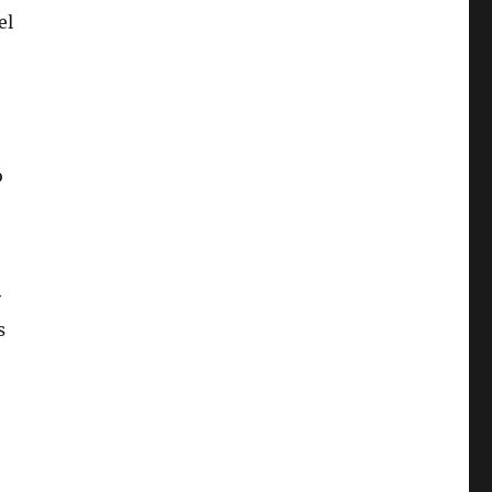
el
o
y
s
o