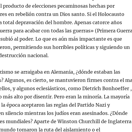
el producto de elecciones pecaminosas hechas por
s en rebelión contra un Dios santo. Si el Holocausto
la total depravación del hombre. Apenas catorce años
uerra para acabar con todas las guerras» (Primera Guerr
 subió al poder. Lo que es aún más impactante es que
ieron, permitiendo sus horribles políticas y siguiendo un
destrucción nacional.
zismo se arraigaba en Alemania, ¿dónde estaban las
s? Algunos, es cierto, se mantuvieron firmes contra el ma
ellos, y algunos eclesiásticos, como Dietrich Bonhoeffer ,
o más alto por disentir. Pero eran la minoría. La mayoría
e la época aceptaron las reglas del Partido Nazi y
 silencio mientras los judíos eran asesinados. ¿Dónde
res mundiales? Aparte de Winston Churchill de Inglaterra
l mundo tomaron la ruta del aislamiento o el