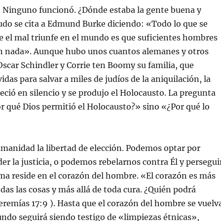
 Ninguno funcionó. ¿Dónde estaba la gente buena y
do se cita a Edmund Burke diciendo: «Todo lo que se
e el mal triunfe en el mundo es que suficientes hombres
 nada». Aunque hubo unos cuantos alemanes y otros
car Schindler y Corrie ten Boomy su familia, que
idas para salvar a miles de judíos de la aniquilación, la
ió en silencio y se produjo el Holocausto. La pregunta
r qué Dios permitió el Holocausto?» sino «¿Por qué lo
humanidad la libertad de elección. Podemos optar por
der la justicia, o podemos rebelarnos contra Él y persegui
ema reside en el corazón del hombre. «El corazón es más
as las cosas y más allá de toda cura. ¿Quién podrá
eremías 17:9 ). Hasta que el corazón del hombre se vuelv
undo seguirá siendo testigo de «limpiezas étnicas»,