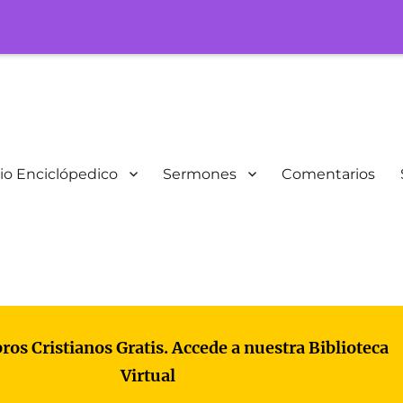
io Enciclópedico
Sermones
Comentarios
bros Cristianos Gratis. Accede a nuestra Biblioteca
Virtual