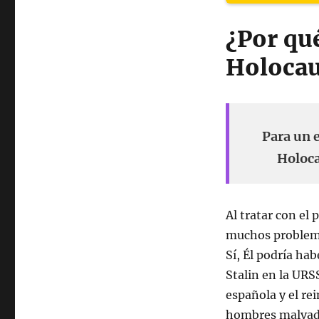
¿Por qué
Holocau
Para un 
Holoca
Al tratar con e
muchos problema
Sí, Él podría ha
Stalin en la URSS
española y el re
hombres malvados