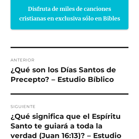
Disfruta de miles de canciones
cristianas en exclusiva sólo en Bibles
Navegación
ANTERIOR
de
¿Qué son los Días Santos de
Entrada
anterior:
Precepto? – Estudio Bíblico
entradas
SIGUIENTE
¿Qué significa que el Espíritu
Entrada
siguiente:
Santo te guiará a toda la
verdad (Juan 16:13)? – Estudio