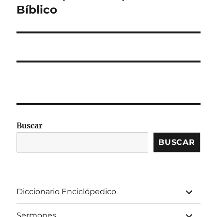
Bíblico
Buscar
BUSCAR
expandir
Diccionario Enciclópedico
el
menú
inferior
expandir
Sermones