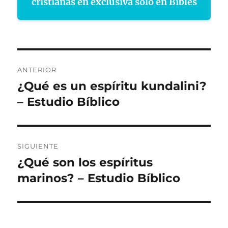
cristianas en exclusiva sólo en Bibles
Navegación
ANTERIOR
de
¿Qué es un espíritu kundalini?
Entrada
anterior:
– Estudio Bíblico
entradas
SIGUIENTE
¿Qué son los espíritus
Entrada
siguiente:
marinos? – Estudio Bíblico