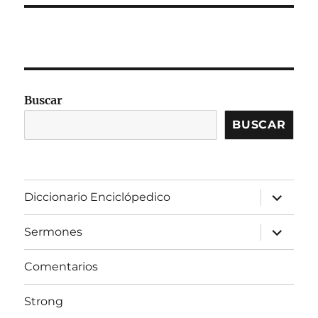
Buscar
BUSCAR
expandir
Diccionario Enciclópedico
el
menú
inferior
expandir
Sermones
el
menú
inferior
Comentarios
Strong