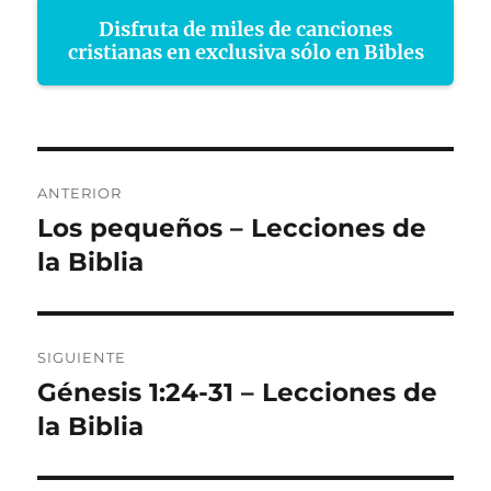
Disfruta de miles de canciones
cristianas en exclusiva sólo en Bibles
Navegación
ANTERIOR
de
Los pequeños – Lecciones de
Entrada
anterior:
la Biblia
entradas
SIGUIENTE
Génesis 1:24-31 – Lecciones de
Entrada
siguiente:
la Biblia