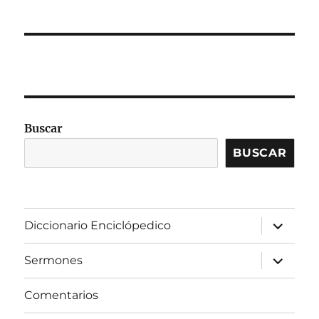
Buscar
BUSCAR
expandir
Diccionario Enciclópedico
el
menú
inferior
expandir
Sermones
el
menú
inferior
Comentarios