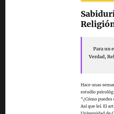
Sabidurí
Religión
Para un e
Verdad, Rel
Hace unas semana
estudio psicológi
“¿Cómo puedes es
Así que leí. El a
Universidad de C