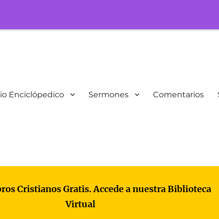
io Enciclópedico
Sermones
Comentarios
bros Cristianos Gratis. Accede a nuestra Biblioteca
Virtual