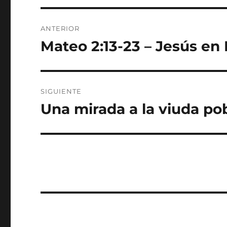
Navegación
ANTERIOR
de
Mateo 2:13-23 – Jesús en 
Entrada
anterior:
entradas
SIGUIENTE
Una mirada a la viuda pob
Entrada
siguiente: