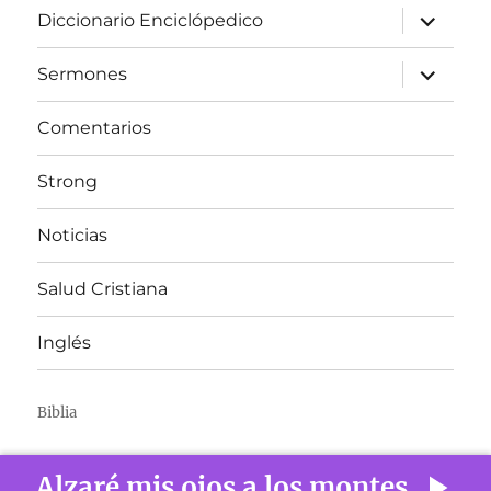
expandir
Diccionario Enciclópedico
el
menú
inferior
expandir
Sermones
el
menú
inferior
Comentarios
Strong
Noticias
Salud Cristiana
Inglés
Biblia
Alzaré mis ojos a los montes