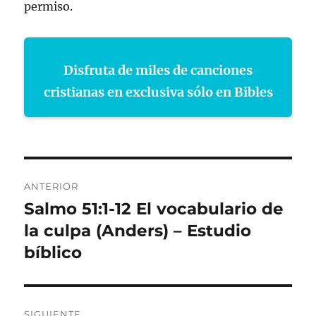
permiso.
Disfruta de miles de canciones
cristianas en exclusiva sólo en Bibles
Navegación
ANTERIOR
de
Salmo 51:1-12 El vocabulario de
Entrada
anterior:
la culpa (Anders) – Estudio
entradas
bíblico
SIGUIENTE