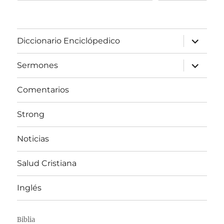
expandir
Diccionario Enciclópedico
el
menú
inferior
expandir
Sermones
el
menú
inferior
Comentarios
Strong
Noticias
Salud Cristiana
Inglés
Biblia