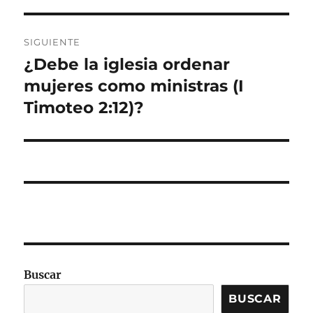
entradas
SIGUIENTE
¿Debe la iglesia ordenar
Entrada
siguiente:
mujeres como ministras (I
Timoteo 2:12)?
Buscar
BUSCAR