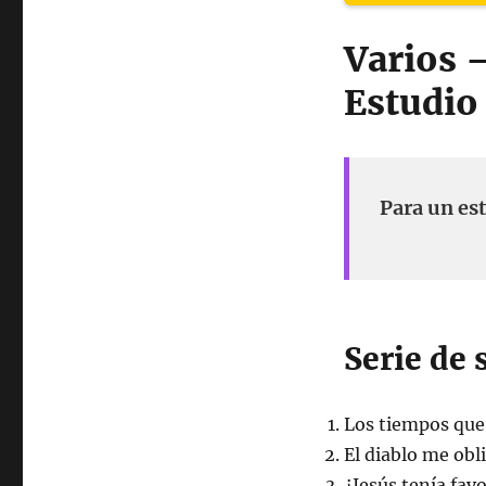
Varios –
Estudio 
Para un est
Serie de
Los tiempos que
El diablo me obl
¿Jesús tenía fav