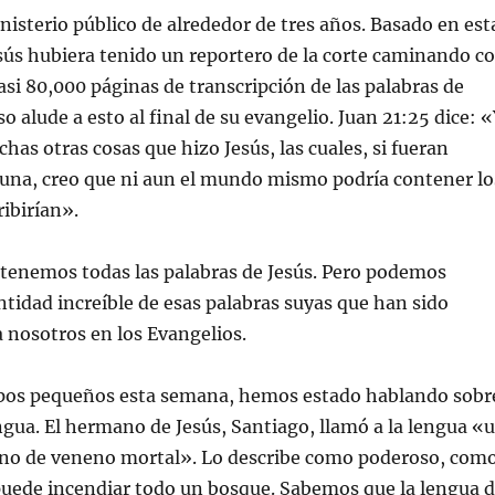
nisterio público de alrededor de tres años. Basado en est
Jesús hubiera tenido un reportero de la corte caminando c
asi 80,000 páginas de transcripción de las palabras de
so alude a esto al final de su evangelio. Juan 21:25 dice: 
as otras cosas que hizo Jesús, las cuales, si fueran
 una, creo que ni aun el mundo mismo podría contener lo
ribirían».
tenemos todas las palabras de Jesús. Pero podemos
tidad increíble de esas palabras suyas que han sido
 nosotros en los Evangelios.
pos pequeños esta semana, hemos estado hablando sobr
engua. El hermano de Jesús, Santiago, llamó a la lengua «
leno de veneno mortal». Lo describe como poderoso, com
puede incendiar todo un bosque. Sabemos que la lengua 