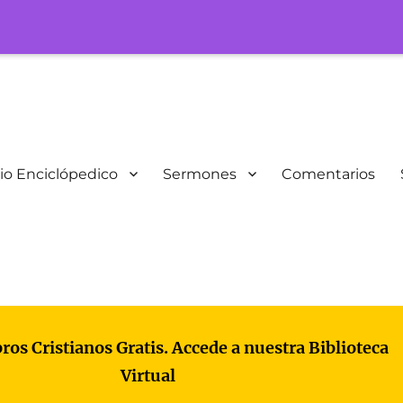
io Enciclópedico
Sermones
Comentarios
bros Cristianos Gratis. Accede a nuestra Biblioteca
Virtual