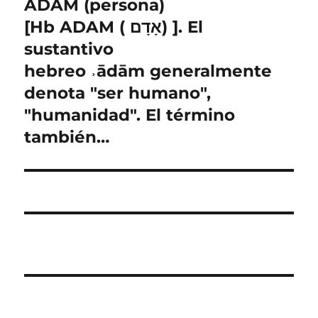
ADAM (persona)
Entrada
siguiente:
[Hb ADAM ( אָדָם) ]. El
sustantivo
hebreo ˒ādām generalmente
denota "ser humano",
"humanidad". El término
también…