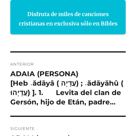
Disfruta de miles de canciones
cristianas en exclusiva sólo en Bibles
Navegación
ANTERIOR
de
ADAIA (PERSONA)
Entrada
anterior:
[Heb ˓ădāyâ ( עֲדָיָה) ; ˓ădāyāhû (
entradas
עֲדָיָהוּ) ]. 1. Levita del clan de
Gersón, hijo de Etán, padre…
SIGUIENTE