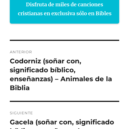
Disfruta de miles de canciones
cristianas en exclusiva sólo en Bibles
Navegación
ANTERIOR
de
Codorniz (soñar con,
Entrada
anterior:
significado bíblico,
entradas
enseñanzas) – Animales de la
Biblia
SIGUIENTE
Gacela (soñar con, significado
Entrada