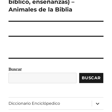
siguiente:
bíblico, enseñanzas) –
Animales de la Biblia
Buscar
BUSCAR
expandir
Diccionario Enciclópedico
el
menú