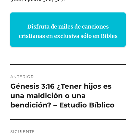
Disfruta de miles de canciones
cristianas en exclusiva sólo en Bibles
Navegación
ANTERIOR
de
Génesis 3:16 ¿Tener hijos es
Entrada
anterior:
una maldición o una
entradas
bendición? – Estudio Bíblico
SIGUIENTE