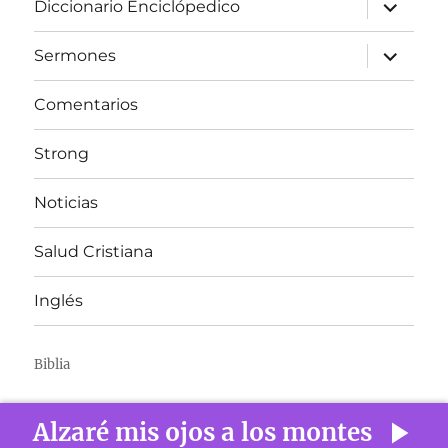
expandir
Diccionario Enciclópedico
el
menú
inferior
expandir
Sermones
el
menú
inferior
Comentarios
Strong
Noticias
Salud Cristiana
Inglés
Biblia
Alzaré mis ojos a los montes