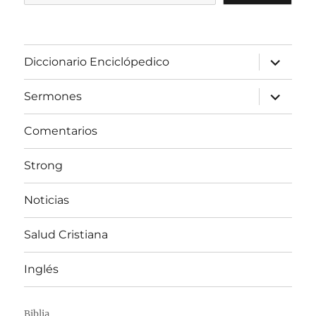
expandir
Diccionario Enciclópedico
el
menú
inferior
expandir
Sermones
el
menú
inferior
Comentarios
Strong
Noticias
Salud Cristiana
Inglés
Biblia