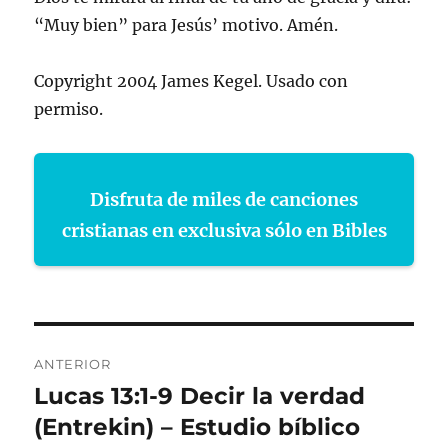
“Muy bien” para Jesús’ motivo. Amén.
Copyright 2004 James Kegel. Usado con
permiso.
Disfruta de miles de canciones
cristianas en exclusiva sólo en Bibles
Navegación
ANTERIOR
de
Lucas 13:1-9 Decir la verdad
Entrada
anterior:
(Entrekin) – Estudio bíblico
entradas