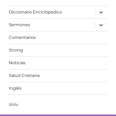
expandir
Diccionario Enciclópedico
el
menú
inferior
expandir
Sermones
el
menú
inferior
Comentarios
Strong
Noticias
Salud Cristiana
Inglés
Biblia