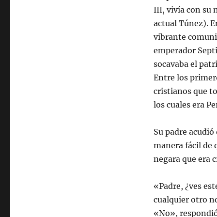
III, vivía con su
actual Túnez). E
vibrante comunid
emperador Septim
socavaba el patr
Entre los primer
cristianos que t
los cuales era Pe
Su padre acudió 
manera fácil de 
negara que era c
«Padre, ¿ves est
cualquier otro n
«No», respondió