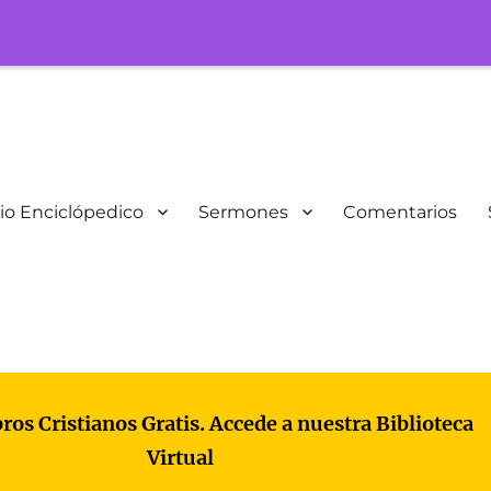
io Enciclópedico
Sermones
Comentarios
bros Cristianos Gratis. Accede a nuestra Biblioteca
Virtual