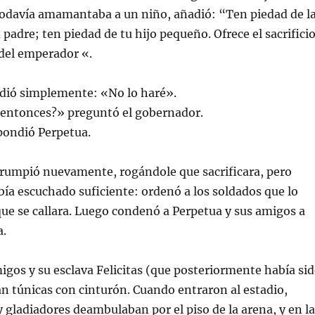
odavía amamantaba a un niño, añadió: “Ten piedad de l
 padre; ten piedad de tu hijo pequeño. Ofrece el sacrifici
 del emperador «.
dió simplemente: «No lo haré».
o entonces?» preguntó el gobernador.
spondió Perpetua.
rrumpió nuevamente, rogándole que sacrificara, pero
bía escuchado suficiente: ordenó a los soldados que lo
ue se callara. Luego condenó a Perpetua y sus amigos a
a.
igos y su esclava Felicitas (que posteriormente había si
an túnicas con cinturón. Cuando entraron al estadio,
 y gladiadores deambulaban por el piso de la arena, y en l