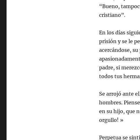
“Bueno, tampoco
cristiano”.
En los días sigu
prisión y se le 
acercándose, su 
apasionadamente
padre, si merezc
todos tus hermano
Se arrojó ante e
hombres. Piense 
en su hijo, que 
orgullo! »
Perpetua se sin