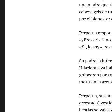
una madre que t
cabeza gris de tu
por el bienestar
Perpetua respon
«¿Eres cristian
«Sí, lo soy», re
Su padre la inte
Hilarianus ya ha
golpearan para q
morir en la aren
Perpetua, sus am
arrestada) vestí
bestias salvajes