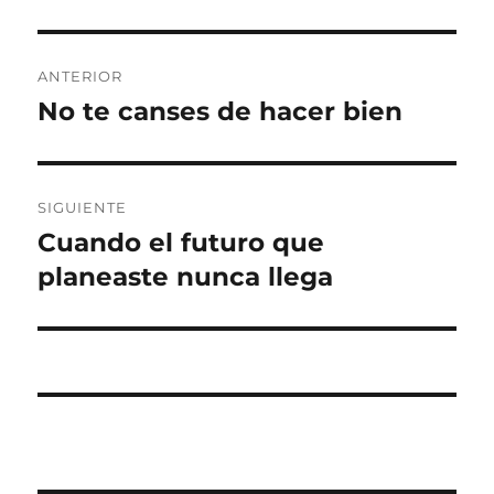
Navegación
ANTERIOR
de
No te canses de hacer bien
Entrada
anterior:
entradas
SIGUIENTE
Cuando el futuro que
Entrada
siguiente:
planeaste nunca llega