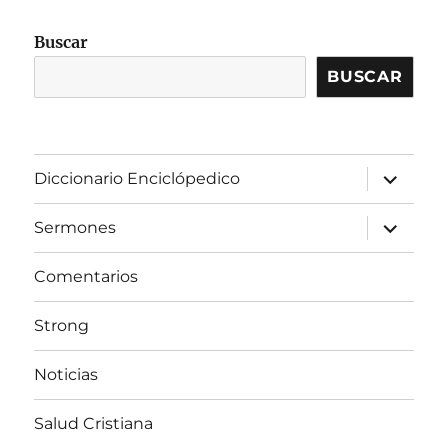
Buscar
BUSCAR
expandir
Diccionario Enciclópedico
el
menú
inferior
expandir
Sermones
el
menú
inferior
Comentarios
Strong
Noticias
Salud Cristiana