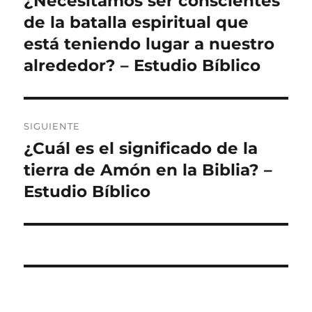
¿Necesitamos ser conscientes
anterior:
de la batalla espiritual que
entradas
está teniendo lugar a nuestro
alrededor? – Estudio Bíblico
SIGUIENTE
¿Cuál es el significado de la
Entrada
siguiente:
tierra de Amón en la Biblia? –
Estudio Bíblico