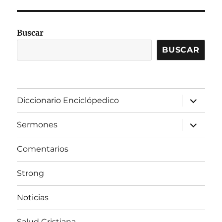
Buscar
BUSCAR
expandir
Diccionario Enciclópedico
el
menú
inferior
expandir
Sermones
el
menú
inferior
Comentarios
Strong
Noticias
Salud Cristiana