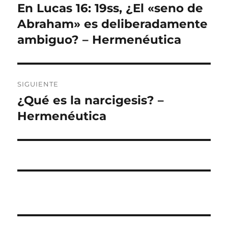
de
En Lucas 16: 19ss, ¿El «seno de
Entrada
anterior:
Abraham» es deliberadamente
entradas
ambiguo? – Hermenéutica
SIGUIENTE
¿Qué es la narcigesis? –
Entrada
siguiente:
Hermenéutica