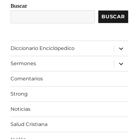
Buscar
BUSCAR
expandir
Diccionario Enciclópedico
el
menú
inferior
expandir
Sermones
el
menú
inferior
Comentarios
Strong
Noticias
Salud Cristiana